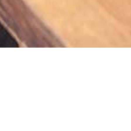
CONCEPTS
Helping clients
achieve a
competitive